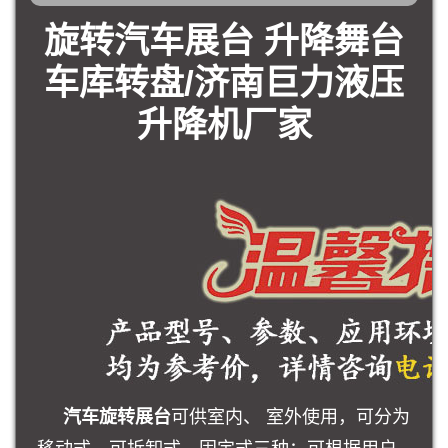
旋转汽车展台 升降舞台
车库转盘/济南巨力液压
升降机厂家
汽车旋转展台
可供室内、 室外使用，可分为