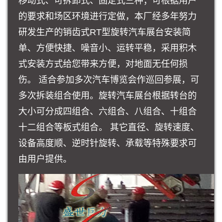
移动式、可拆卸式、固定式三种；可根据用户
的要求和场区环境进行定做，本厂经多年努力
研发生产的销齿式RT型旋转汽车展台安装简
单、方便快捷、噪音小、运转平稳，采用积木
式安装方式给您带来方便，对地面无任何损
伤。 适合参加多次汽车博览会作巡回参展，可
多次拆装组合使用。旋转汽车展台根据转台的
大小可分成四组合、六组合、八组合、十组合
十二组合等板式组合。 其它直径、旋转速度、
设备高度顺、逆时针旋转、承载等特殊要求可
由用户提供。