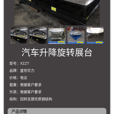
汽车升降旋转展台
型号：XZZT
品牌：盛世巨力
价格：电议
载重：根据客户要求
升高：根据客户要求
结构：回转支撑优质钢结构
产品详情