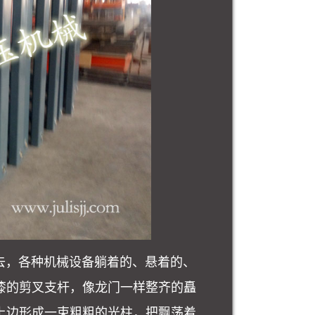
，各种机械设备躺着的、悬着的、
漆的剪叉支杆，像龙门一样整齐的矗
上边形成一束粗粗的光柱，把飘荡着