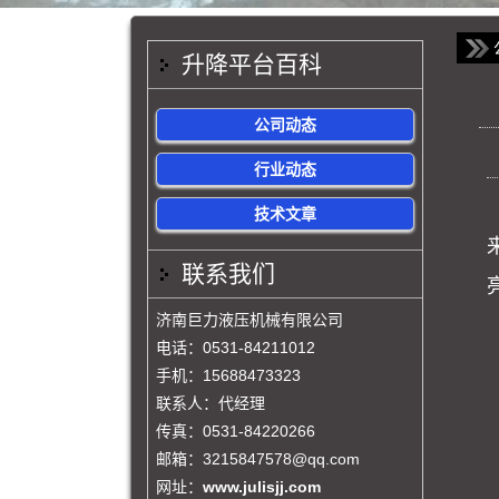
升降平台百科
公司动态
行业动态
技术文章
联系我们
济南巨力液压机械有限公司
电话：0531-84211012
手机：15688473323
联系人：代经理
传真：0531-84220266
邮箱：3215847578@qq.com
网址：
www.julisjj.com