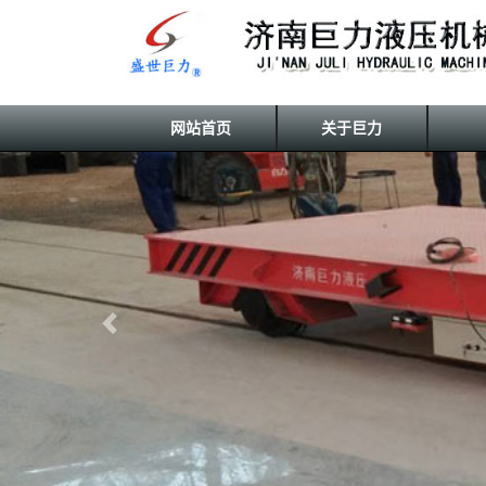
网站首页
关于巨力