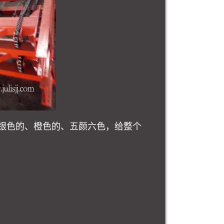
银色的、橙色的、五颜六色，给整个