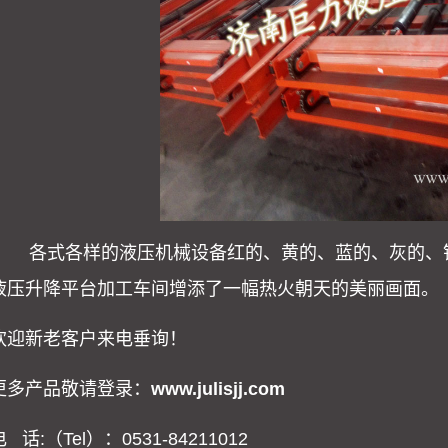
各式各样的液压机械设备红的、黄的、蓝的、
灰的、
液压升降平台加工车间增添了一幅热火朝天的美丽画面。
欢迎新老客户来电垂询！
更多产品敬请登录：
www.julisjj.com
 话:（Tel）：0531-84211012