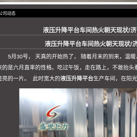
公司动态
液压升降平台车间热火朝天现状/
液压升降平台车间
热火朝天
现状/
5月30号， 天真的开始热了， 随着月末的到来，温
来的是六月直率的性格。吃过午饭，走在路上，不敢抬头
亮亮的一片。 此时宽大的
液压升降平台
生产车间，在阳