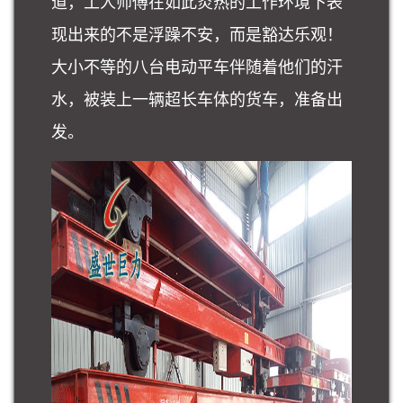
道，
工人师傅在如此炎热的工作环境下表
现出来的不是浮躁不安，而是豁达乐观！
大小不等的八台电动平车伴随着他们的汗
水，被装上一辆超长车体的货车，准备出
发。