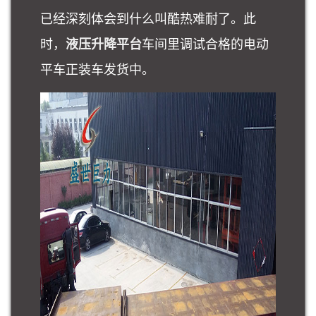
已经深刻体会到什么叫酷热难耐了。此
时，
液压升降平台
车间里调试合格的电动
平车正装车发货中。