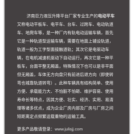
济南巨力液压升降平台厂家专业生产的
电动平车
又称电动平板车、电平车、台车、过跨车、电动轨道
车、地爬车等，是一种厂内有轨电动运输车辆，首先
它是一种轨道型运输车辆，需要在地面上铺设轨道，
轨道一般为工字型面接触道轨；其次它是电驱动车
辆，在电机减速机驱动下自动运行，再次它是一种平
板车，台面平整无厢盖，特殊情况下也可以是非平面
但无厢盖，车体无方向盘只有前进后退方向（即使转
弯也城靠轨道转弯）。此种车辆具有结构简单、使用
方便、承载能力大、不怕脏不怕砸、维护容易、使用
寿命长等特点，因其方便、壮实、经济、实用、易清
理等诸多优点，成为企业厂房内部及厂房与厂房之间
短距离定点频繁运载重物的运输工具。
更多产品敬请登录：
www.julisjj.com